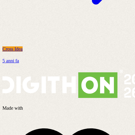
Cross Idea
C
5 anni fa
4
Made with