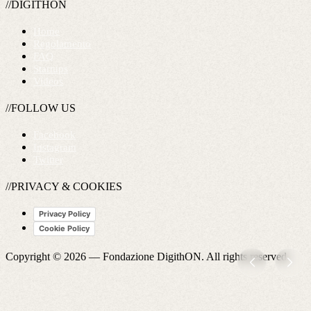
//DIGITHON
Home
Regolamento
FAQ
Startups
Videos
//FOLLOW US
Facebook
Instagram
Twitter
//PRIVACY & COOKIES
Privacy Policy
Cookie Policy
Copyright © 2026 —
Fondazione DigithON
. All rights reserved.