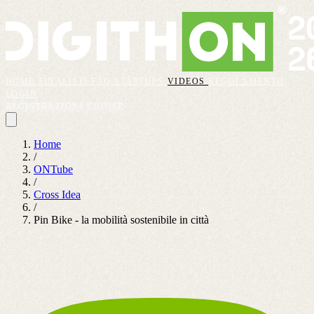
HOME
FINALISTI
FAQ
STARTUPS
VIDEOS
REGOLAMENTO
LOGIN
REGISTRAZIONI CHIUSE
Home
/
ONTube
/
Cross Idea
/
Pin Bike - la mobilità sostenibile in città