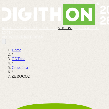
HOME
FINALISTI
FAQ
STARTUPS
VIDEOS
REGOLAMENTO
LOGIN
REGISTRAZIONI CHIUSE
Home
/
ONTube
/
Cross Idea
/
ZEROCO2