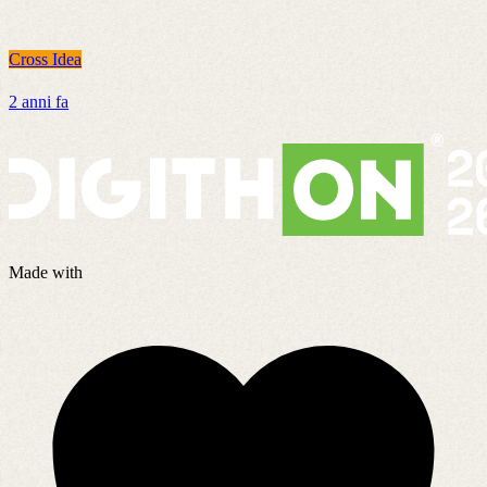
Cross Idea
C
2 anni fa
2
Made with