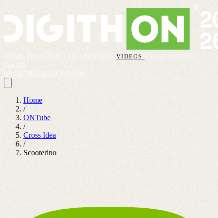
HOME
FINALISTI
FAQ
STARTUPS
VIDEOS
REGOLAMENTO
LOGIN
REGISTRAZIONI CHIUSE
Home
/
ONTube
/
Cross Idea
/
Scooterino