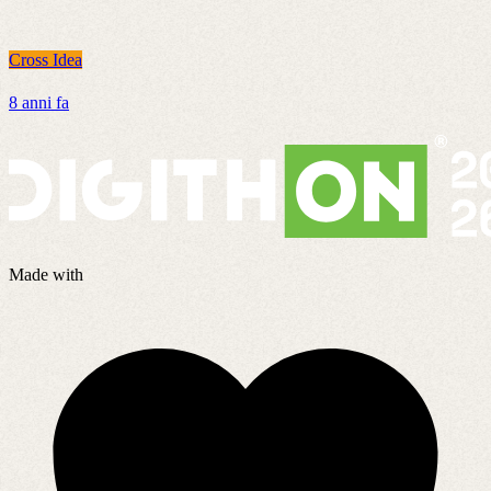
Cross Idea
C
8 anni fa
2
Made with