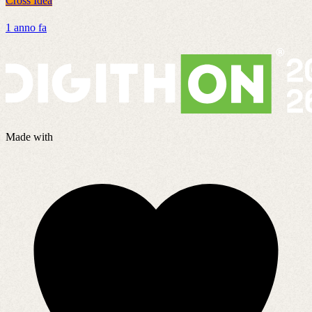
Cross Idea
C
1 anno fa
8
Made with