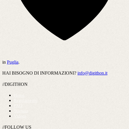
in
Puglia
.
HAI BISOGNO DI INFORMAZIONI?
info@digithon.it
//DIGITHON
Home
Regolamento
FAQ
Startups
Videos
//FOLLOW US