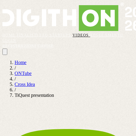
HOME
FINALISTI
FAQ
STARTUPS
VIDEOS
REGOLAMENTO
LOGIN
REGISTRAZIONI CHIUSE
Home
/
ONTube
/
Cross Idea
/
TiQuest presentation