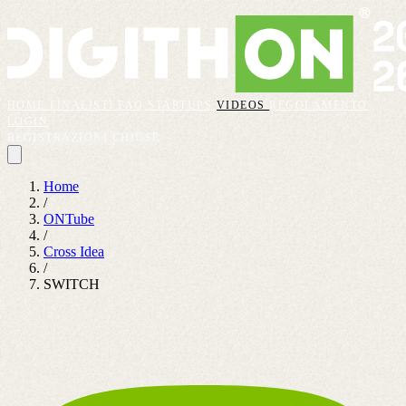
HOME
FINALISTI
FAQ
STARTUPS
VIDEOS
REGOLAMENTO
LOGIN
REGISTRAZIONI CHIUSE
Home
/
ONTube
/
Cross Idea
/
SWITCH