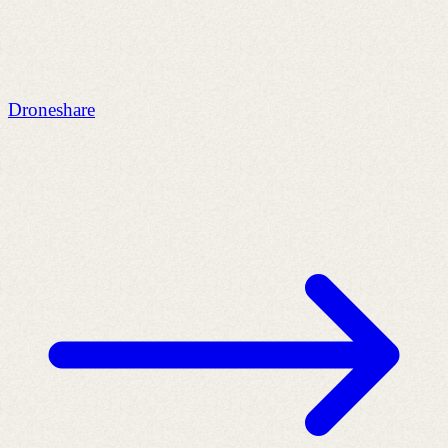
Droneshare
D