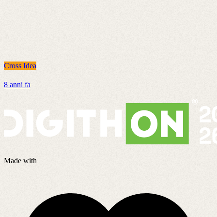
Cross Idea
C
8 anni fa
2
Made with