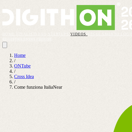
HOME
FINALISTI
FAQ
STARTUPS
VIDEOS
REGOLAMENTO
LOGI
REGISTRAZIONI CHIUSE
Home
/
ONTube
/
Cross Idea
/
Come funziona ItaliaNear