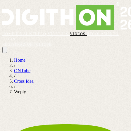
HOME
FINALISTI
FAQ
STARTUPS
VIDEOS
REGOLAMENTO
LOGIN
REGISTRAZIONI CHIUSE
Home
/
ONTube
/
Cross Idea
/
Weply