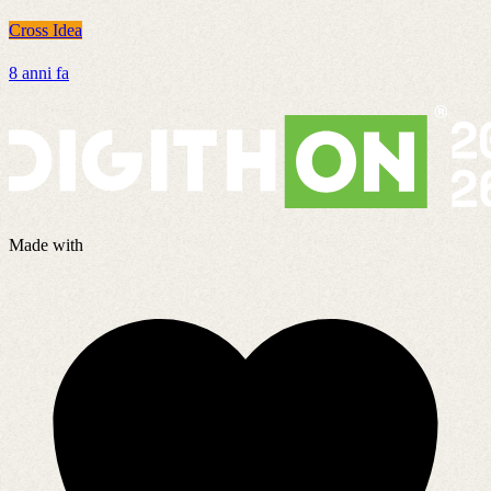
Cross Idea
C
8 anni fa
1
Made with