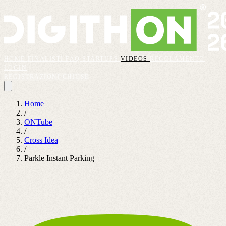
HOME
FINALISTI
FAQ
STARTUPS
VIDEOS
REGOLAMENTO
LOGIN
REGISTRAZIONI CHIUSE
Home
/
ONTube
/
Cross Idea
/
Parkle Instant Parking