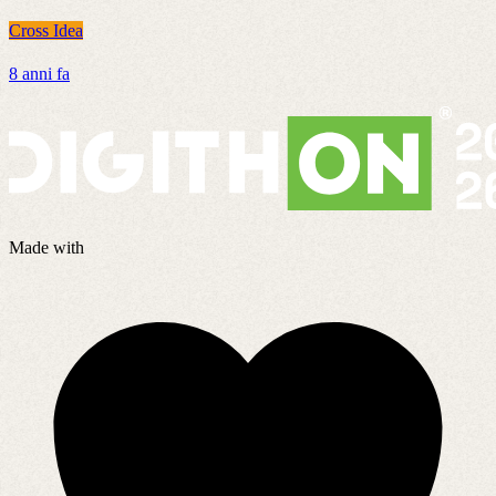
Cross Idea
C
8 anni fa
7
Made with