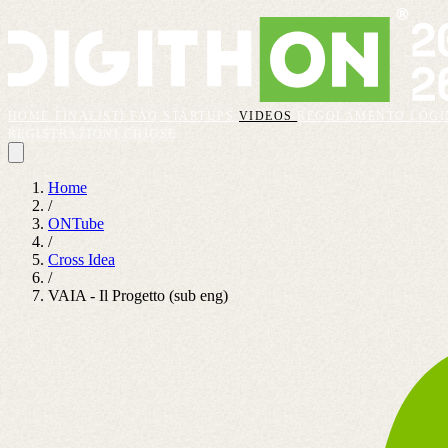
HOME
FINALISTI
FAQ
STARTUPS
VIDEOS
REGOLAMENTO
LOGI
REGISTRAZIONI CHIUSE
Home
/
ONTube
/
Cross Idea
/
VAIA - Il Progetto (sub eng)