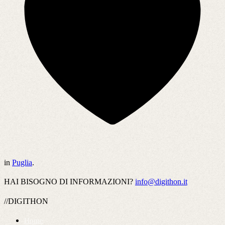
in
Puglia
.
HAI BISOGNO DI INFORMAZIONI?
info@digithon.it
//DIGITHON
Home