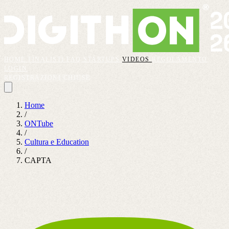
HOME
FINALISTI
FAQ
STARTUPS
VIDEOS
REGOLAMENTO
LOGIN
REGISTRAZIONI CHIUSE
Home
/
ONTube
/
Cultura e Education
/
CAPTA