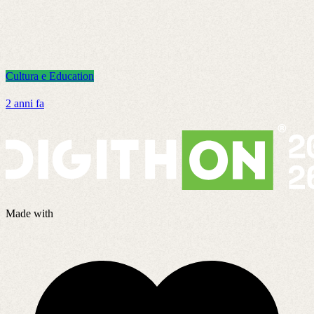
Cultura e Education
C
2 anni fa
5
Made with