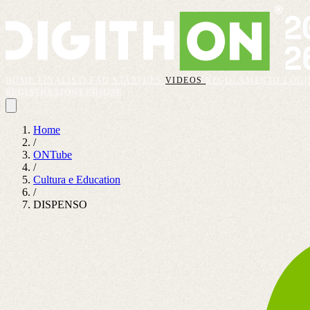
HOME
FINALISTI
FAQ
STARTUPS
VIDEOS
REGOLAMENTO
LOGI
REGISTRAZIONI CHIUSE
Home
/
ONTube
/
Cultura e Education
/
DISPENSO