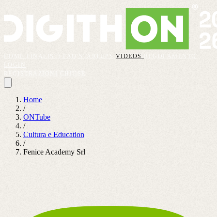
HOME
FINALISTI
FAQ
STARTUPS
VIDEOS
REGOLAMENTO
LOGIN
REGISTRAZIONI CHIUSE
Home
/
ONTube
/
Cultura e Education
/
Fenice Academy Srl