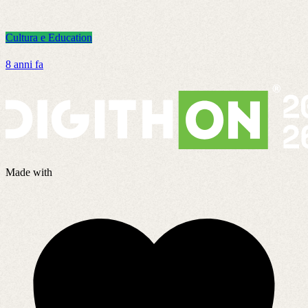
Cultura e Education
C
8 anni fa
2
Made with