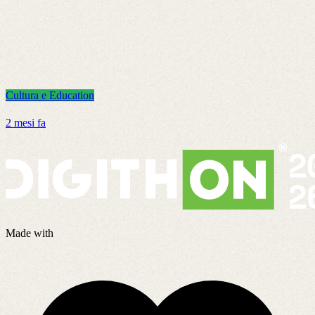
Cultura e Education
C
2 mesi fa
8
Made with