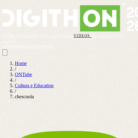
HOME
FINALISTI
FAQ
STARTUPS
VIDEOS
REGOLAMENTO
LOGIN
REGISTRAZIONI CHIUSE
Home
/
ONTube
/
Cultura e Education
/
chescuola