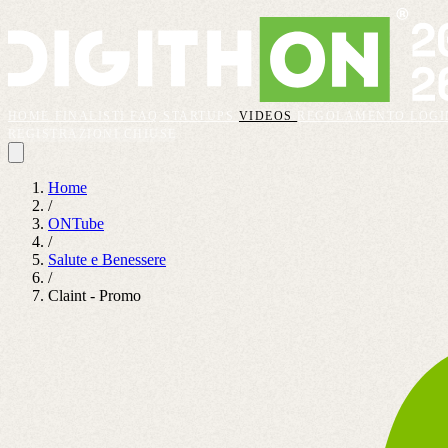
HOME
FINALISTI
FAQ
STARTUPS
VIDEOS
REGOLAMENTO
LOGI
REGISTRAZIONI CHIUSE
Home
/
ONTube
/
Salute e Benessere
/
Claint - Promo