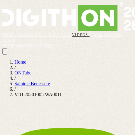
HOME
FINALISTI
FAQ
STARTUPS
VIDEOS
REGOLAMENTO
LOGIN
REGISTRAZIONI CHIUSE
Home
/
ONTube
/
Salute e Benessere
/
VID 20201005 WA0011