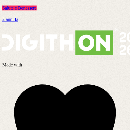
Salute e Benessere
S
2 anni fa
5
Made with