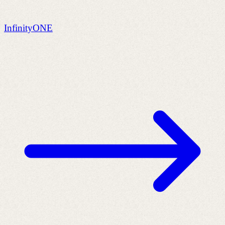
InfinityONE
U