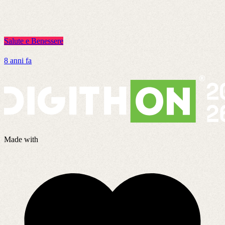
Salute e Benessere
S
8 anni fa
6
Made with