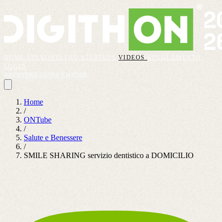
HOME
FINALISTI
FAQ
STARTUPS
VIDEOS
REGOLAMENTO
LOGIN
REGISTRAZIONI CHIUSE
Home
/
ONTube
/
Salute e Benessere
/
SMILE SHARING servizio dentistico a DOMICILIO