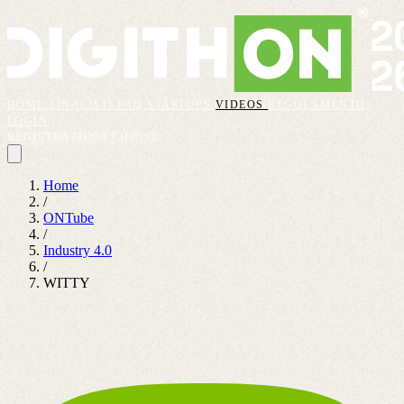
HOME
FINALISTI
FAQ
STARTUPS
VIDEOS
REGOLAMENTO
LOGIN
REGISTRAZIONI CHIUSE
Home
/
ONTube
/
Industry 4.0
/
WITTY