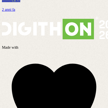
Industry 4.0
I
2 anni fa
1
Made with