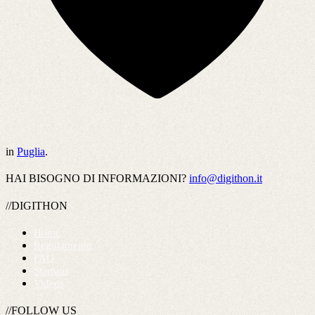
in
Puglia
.
HAI BISOGNO DI INFORMAZIONI?
info@digithon.it
//DIGITHON
Home
Regolamento
FAQ
Startups
Videos
//FOLLOW US