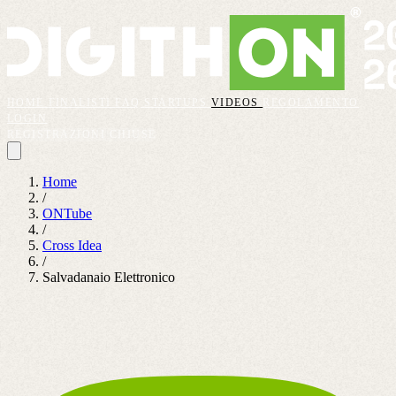
HOME
FINALISTI
FAQ
STARTUPS
VIDEOS
REGOLAMENTO
LOGIN
REGISTRAZIONI CHIUSE
Home
/
ONTube
/
Cross Idea
/
Salvadanaio Elettronico