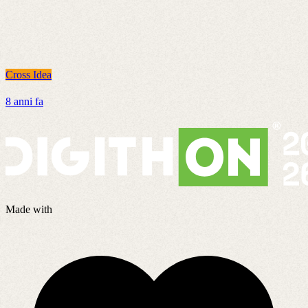
Cross Idea
C
8 anni fa
3
Made with