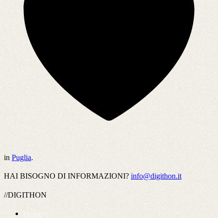
in
Puglia
.
HAI BISOGNO DI INFORMAZIONI?
info@digithon.it
//DIGITHON
Home