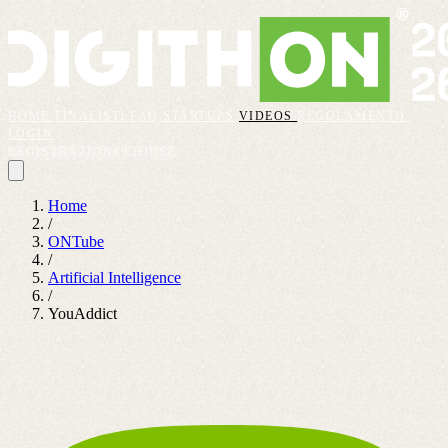
HOME
FINALISTI
FAQ
STARTUPS
VIDEOS
REGOLAMENTO
LOGIN
REGISTRAZIONI CHIUSE
Home
/
ONTube
/
Artificial Intelligence
/
YouAddict