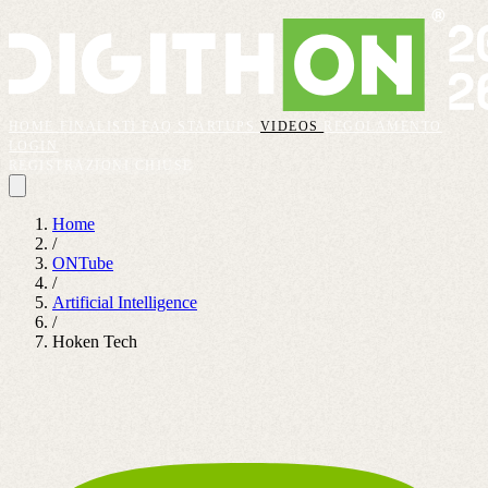
HOME
FINALISTI
FAQ
STARTUPS
VIDEOS
REGOLAMENTO
LOGIN
REGISTRAZIONI CHIUSE
Home
/
ONTube
/
Artificial Intelligence
/
Hoken Tech