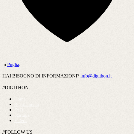
in
Puglia
.
HAI BISOGNO DI INFORMAZIONI?
info@digithon.it
//DIGITHON
Home
Regolamento
FAQ
Startups
Videos
//FOLLOW US