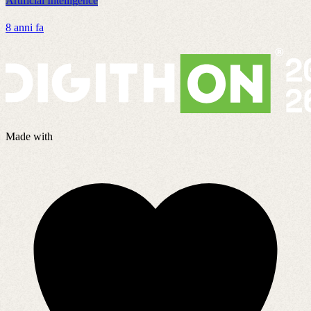
Artificial Intelligence
A
8 anni fa
4
Made with