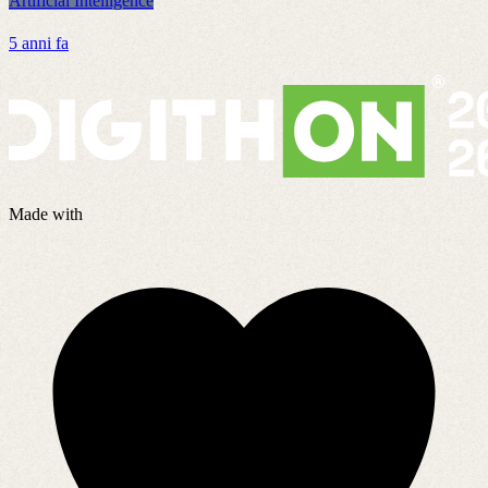
Artificial Intelligence
A
5 anni fa
3
Made with