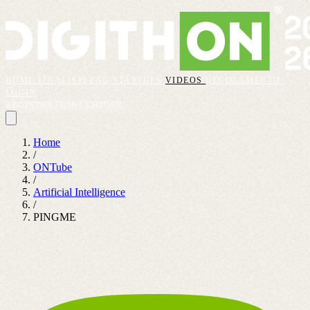
HOME
FINALISTI
FAQ
STARTUPS
VIDEOS
REGOLAMENTO
LOGIN
REGISTRAZIONI CHIUSE
Home
/
ONTube
/
Artificial Intelligence
/
PINGME