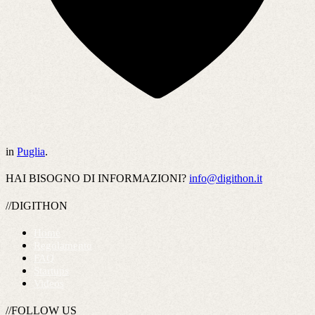
in
Puglia
.
HAI BISOGNO DI INFORMAZIONI?
info@digithon.it
//DIGITHON
Home
Regolamento
FAQ
Startups
Videos
//FOLLOW US