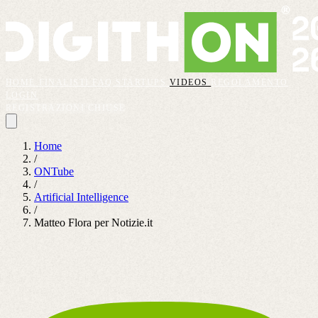
HOME
FINALISTI
FAQ
STARTUPS
VIDEOS
REGOLAMENTO
LOGIN
REGISTRAZIONI CHIUSE
Home
/
ONTube
/
Artificial Intelligence
/
Matteo Flora per Notizie.it