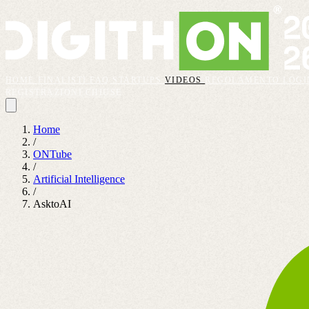
HOME
FINALISTI
FAQ
STARTUPS
VIDEOS
REGOLAMENTO
LOGI
REGISTRAZIONI CHIUSE
Home
/
ONTube
/
Artificial Intelligence
/
AsktoAI