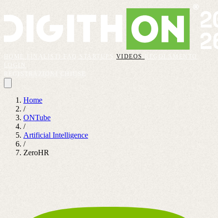
HOME
FINALISTI
FAQ
STARTUPS
VIDEOS
REGOLAMENTO
LOGIN
REGISTRAZIONI CHIUSE
Home
/
ONTube
/
Artificial Intelligence
/
ZeroHR