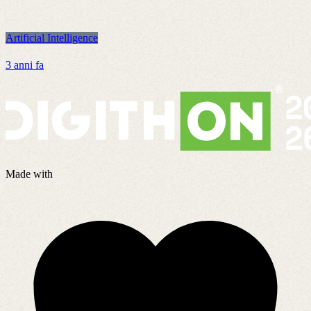
Artificial Intelligence
A
3 anni fa
7
Made with