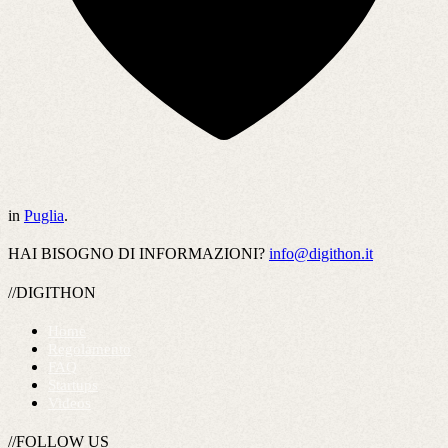
in
Puglia
.
HAI BISOGNO DI INFORMAZIONI?
info@digithon.it
//DIGITHON
Home
Regolamento
FAQ
Startups
Videos
//FOLLOW US