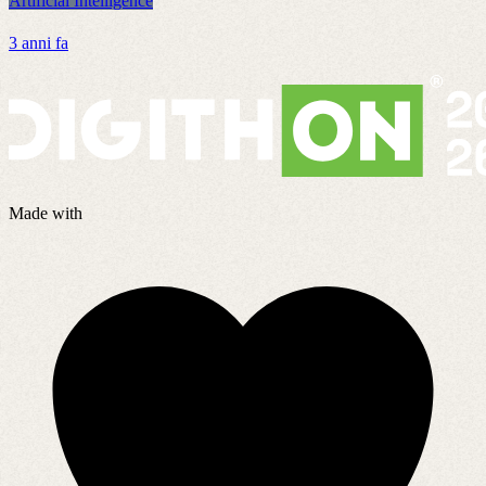
Artificial Intelligence
A
3 anni fa
4
Made with