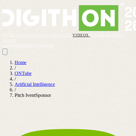
HOME
FINALISTI
FAQ
STARTUPS
VIDEOS
REGOLAMENTO
LOGIN
REGISTRAZIONI CHIUSE
Home
/
ONTube
/
Artificial Intelligence
/
Pitch IventSponsor