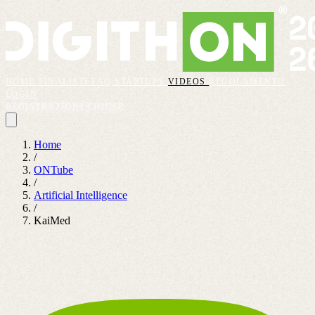
HOME
FINALISTI
FAQ
STARTUPS
VIDEOS
REGOLAMENTO
LOGIN
REGISTRAZIONI CHIUSE
Home
/
ONTube
/
Artificial Intelligence
/
KaiMed