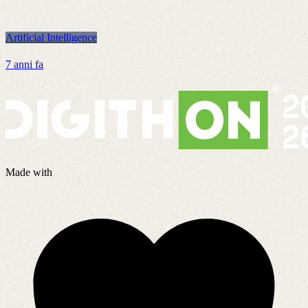
Artificial Intelligence
A
7 anni fa
4
Made with