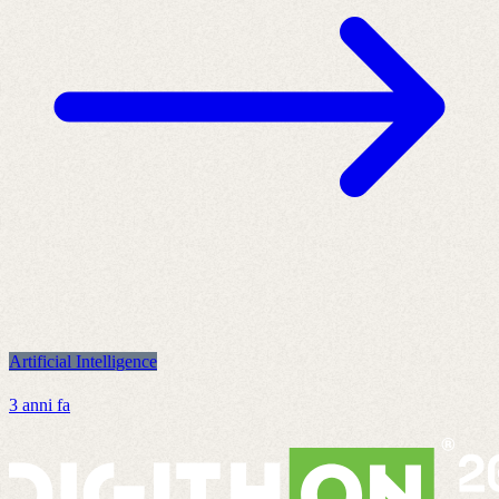
Artificial Intelligence
A
3 anni fa
2