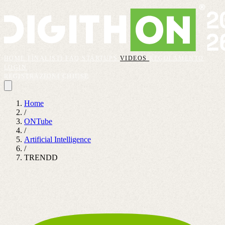
HOME
FINALISTI
FAQ
STARTUPS
VIDEOS
REGOLAMENTO
LOGIN
REGISTRAZIONI CHIUSE
Home
/
ONTube
/
Artificial Intelligence
/
TRENDD