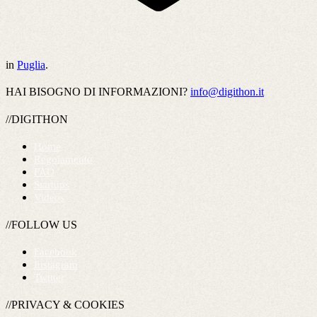
in
Puglia
.
HAI BISOGNO DI INFORMAZIONI?
info@digithon.it
//DIGITHON
Home
Regolamento
FAQ
Startups
Videos
//FOLLOW US
Facebook
Instagram
Twitter
//PRIVACY & COOKIES