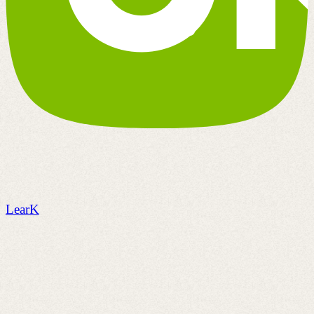
LearK