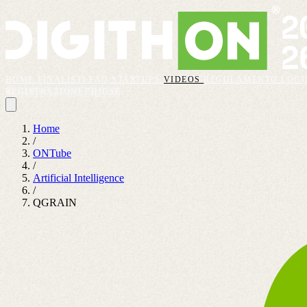
HOME
FINALISTI
FAQ
STARTUPS
VIDEOS
REGOLAMENTO
LOGI
REGISTRAZIONI CHIUSE
Home
/
ONTube
/
Artificial Intelligence
/
QGRAIN