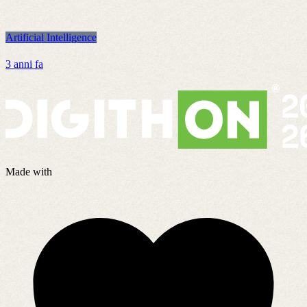
Artificial Intelligence
A
3 anni fa
4
Made with