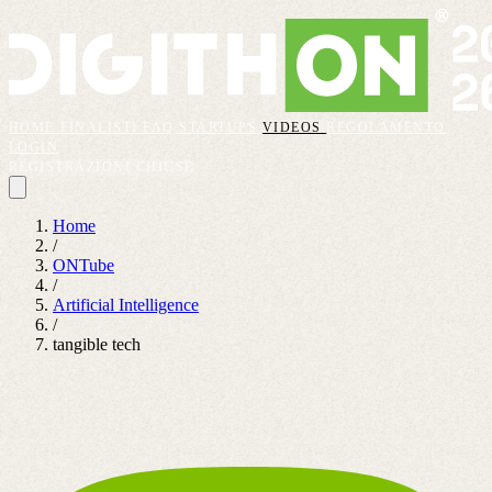
HOME
FINALISTI
FAQ
STARTUPS
VIDEOS
REGOLAMENTO
LOGIN
REGISTRAZIONI CHIUSE
Home
/
ONTube
/
Artificial Intelligence
/
tangible tech