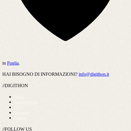
in
Puglia
.
HAI BISOGNO DI INFORMAZIONI?
info@digithon.it
//DIGITHON
Home
Regolamento
FAQ
Startups
Videos
//FOLLOW US