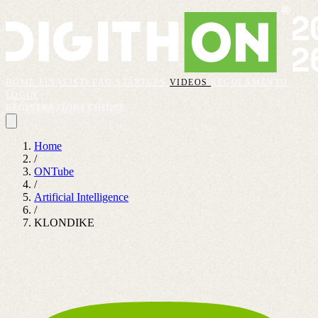
HOME
FINALISTI
FAQ
STARTUPS
VIDEOS
REGOLAMENTO
LOGIN
REGISTRAZIONI CHIUSE
Home
/
ONTube
/
Artificial Intelligence
/
KLONDIKE