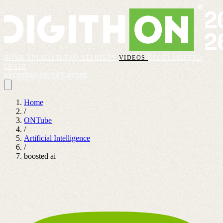
HOME
FINALISTI
FAQ
STARTUPS
VIDEOS
REGOLAMENTO
LOGIN
REGISTRAZIONI CHIUSE
Home
/
ONTube
/
Artificial Intelligence
/
boosted ai