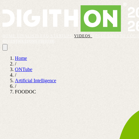
HOME
FINALISTI
FAQ
STARTUPS
VIDEOS
REGOLAMENTO
LOGI
REGISTRAZIONI CHIUSE
Home
/
ONTube
/
Artificial Intelligence
/
FOODOC