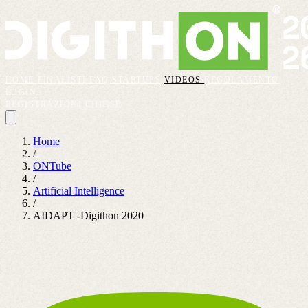
HOME
FINALISTI
FAQ
STARTUPS
VIDEOS
REGOLAMENTO
LOGIN
REGISTRAZIONI CHIUSE
Home
/
ONTube
/
Artificial Intelligence
/
AIDAPT -Digithon 2020