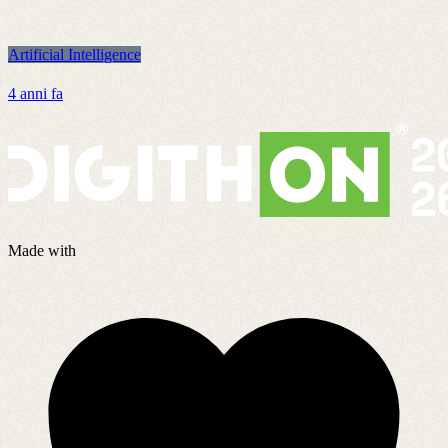
Artificial Intelligence
A
4 anni fa
5
Made with