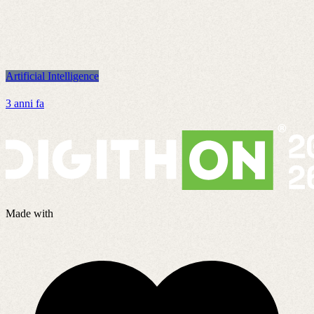
Artificial Intelligence
A
3 anni fa
3
Made with