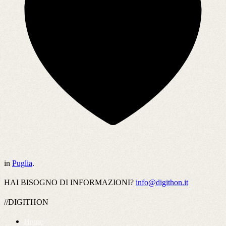
in
Puglia
.
HAI BISOGNO DI INFORMAZIONI?
info@digithon.it
//DIGITHON
Home