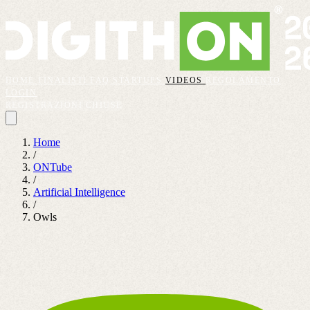
HOME
FINALISTI
FAQ
STARTUPS
VIDEOS
REGOLAMENTO
LOGIN
REGISTRAZIONI CHIUSE
Home
/
ONTube
/
Artificial Intelligence
/
Owls