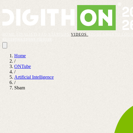
HOME
FINALISTI
FAQ
STARTUPS
VIDEOS
REGOLAMENTO
LOGI
REGISTRAZIONI CHIUSE
Home
/
ONTube
/
Artificial Intelligence
/
Sbam