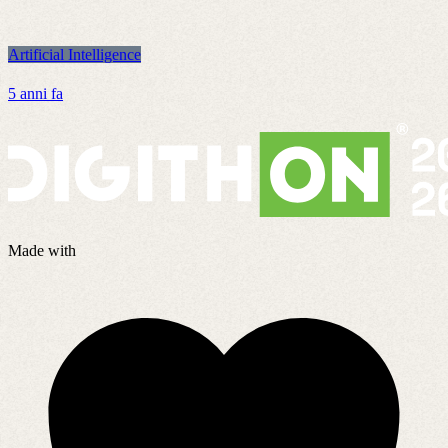
Artificial Intelligence
A
5 anni fa
4
Made with