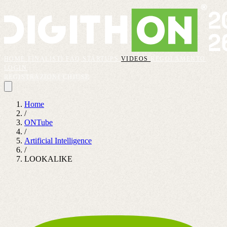
HOME
FINALISTI
FAQ
STARTUPS
VIDEOS
REGOLAMENTO
LOGIN
REGISTRAZIONI CHIUSE
Home
/
ONTube
/
Artificial Intelligence
/
LOOKALIKE