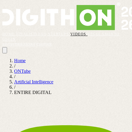
HOME
FINALISTI
FAQ
STARTUPS
VIDEOS
REGOLAMENTO
LOGIN
REGISTRAZIONI CHIUSE
Home
/
ONTube
/
Artificial Intelligence
/
ENTIRE DIGITAL