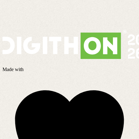
A
7
Made with