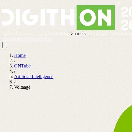
HOME
FINALISTI
FAQ
STARTUPS
VIDEOS
REGOLAMENTO
LOGI
REGISTRAZIONI CHIUSE
Home
/
ONTube
/
Artificial Intelligence
/
Voltaage