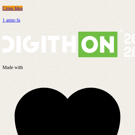
Cross Idea
C
1 anno fa
5
Made with