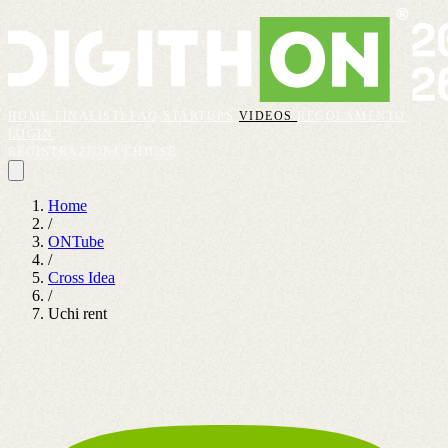
HOME
FINALISTI
FAQ
STARTUPS
VIDEOS
REGOLAMENTO
LOGIN
REGISTRAZIONI CHIUSE
Home
/
ONTube
/
Cross Idea
/
Uchi rent