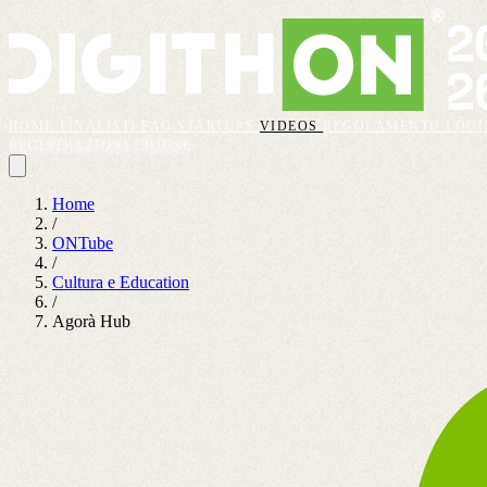
HOME
FINALISTI
FAQ
STARTUPS
VIDEOS
REGOLAMENTO
LOGI
REGISTRAZIONI CHIUSE
Home
/
ONTube
/
Cultura e Education
/
Agorà Hub