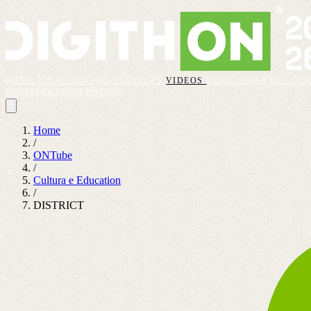
HOME
FINALISTI
FAQ
STARTUPS
VIDEOS
REGOLAMENTO
LOGI
REGISTRAZIONI CHIUSE
Home
/
ONTube
/
Cultura e Education
/
DISTRICT