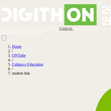
HOME
FINALISTI
FAQ
STARTUPS
VIDEOS
REGOLAMENTO
LOGI
REGISTRAZIONI CHIUSE
Home
/
ONTube
/
Cultura e Education
/
student link