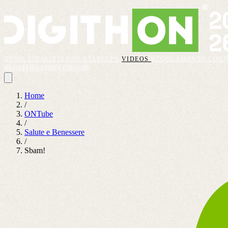
HOME
FINALISTI
FAQ
STARTUPS
VIDEOS
REGOLAMENTO
LOGI
REGISTRAZIONI CHIUSE
Home
/
ONTube
/
Salute e Benessere
/
Sbam!