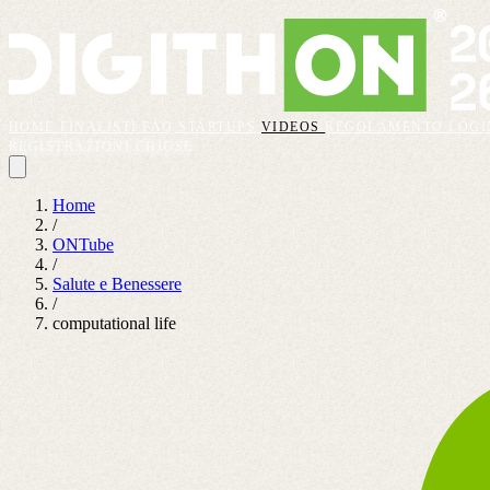
HOME
FINALISTI
FAQ
STARTUPS
VIDEOS
REGOLAMENTO
LOGI
REGISTRAZIONI CHIUSE
Home
/
ONTube
/
Salute e Benessere
/
computational life