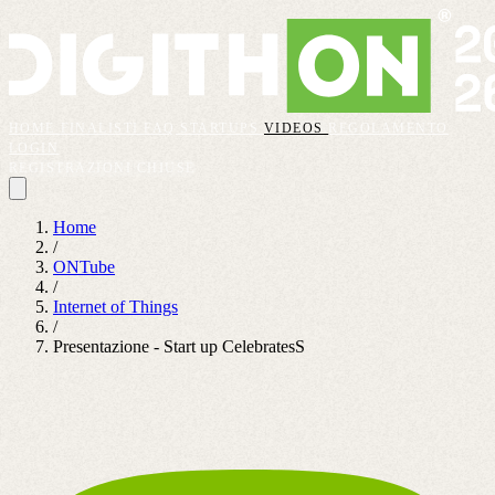
HOME
FINALISTI
FAQ
STARTUPS
VIDEOS
REGOLAMENTO
LOGIN
REGISTRAZIONI CHIUSE
Home
/
ONTube
/
Internet of Things
/
Presentazione - Start up CelebratesS