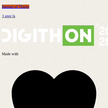
Internet of Things
I
3 anni fa
7
Made with