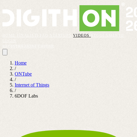
HOME
FINALISTI
FAQ
STARTUPS
VIDEOS
REGOLAMENTO
LOGIN
REGISTRAZIONI CHIUSE
Home
/
ONTube
/
Internet of Things
/
6DOF Labs