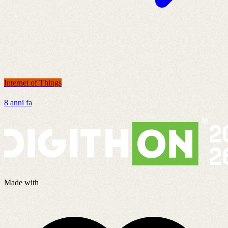
Internet of Things
I
8 anni fa
4
Made with