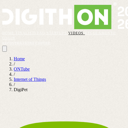
HOME
FINALISTI
FAQ
STARTUPS
VIDEOS
REGOLAMENTO
LOGIN
REGISTRAZIONI CHIUSE
Home
/
ONTube
/
Internet of Things
/
DigiPet