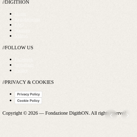
//DIGITHON
Home
Regolamento
FAQ
Startups
Videos
//FOLLOW US
Facebook
Instagram
Twitter
//PRIVACY & COOKIES
Privacy Policy
Cookie Policy
Copyright © 2026 —
Fondazione DigithON
. All rights reserved.