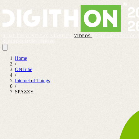
HOME
FINALISTI
FAQ
STARTUPS
VIDEOS
REGOLAMENTO
LOGI
REGISTRAZIONI CHIUSE
Home
/
ONTube
/
Internet of Things
/
SPAZZY