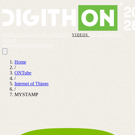
HOME
FINALISTI
FAQ
STARTUPS
VIDEOS
REGOLAMENTO
LOGIN
REGISTRAZIONI CHIUSE
Home
/
ONTube
/
Internet of Things
/
MYSTAMP