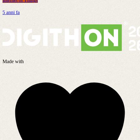
Internet of Things
I
5 anni fa
4
Made with