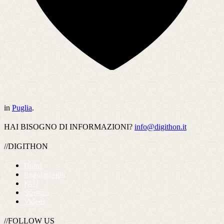
in
Puglia
.
HAI BISOGNO DI INFORMAZIONI?
info@digithon.it
//DIGITHON
Home
Regolamento
FAQ
Startups
Videos
//FOLLOW US