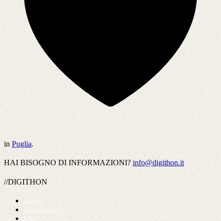
in
Puglia
.
HAI BISOGNO DI INFORMAZIONI?
info@digithon.it
//DIGITHON
Home
Regolamento
FAQ