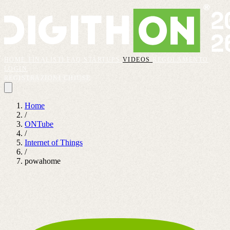
HOME
FINALISTI
FAQ
STARTUPS
VIDEOS
REGOLAMENTO
LOGIN
REGISTRAZIONI CHIUSE
Home
/
ONTube
/
Internet of Things
/
powahome